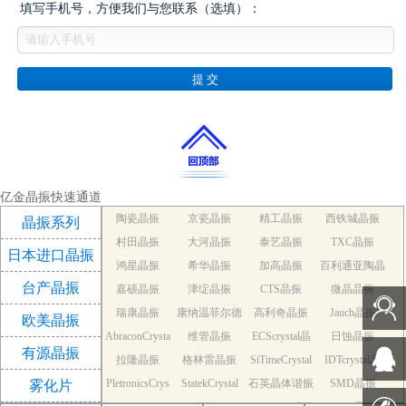
填写手机号，方便我们与您联系（选填）：
亿金晶振快速通道
陶瓷晶振
京瓷晶振
精工晶振
西铁城晶振
晶振系列
村田晶振
大河晶振
泰艺晶振
TXC晶振
日本进口晶振
鸿星晶振
希华晶振
加高晶振
百利通亚陶晶
台产晶振
嘉硕晶振
津绽晶振
CTS晶振
微晶晶振
振
瑞康晶振
康纳温菲尔德
高利奇晶振
Jauch晶振
欧美晶振
AbraconCrysta
维管晶振
晶振
ECScrystal晶
日蚀晶振
有源晶振
拉隆晶振
l晶振
格林雷晶振
SiTimeCrystal
振
IDTcrystal晶
PletronicsCrys
StatekCrystal
石英晶体谐振
晶振
SMD晶振
振
雾化片