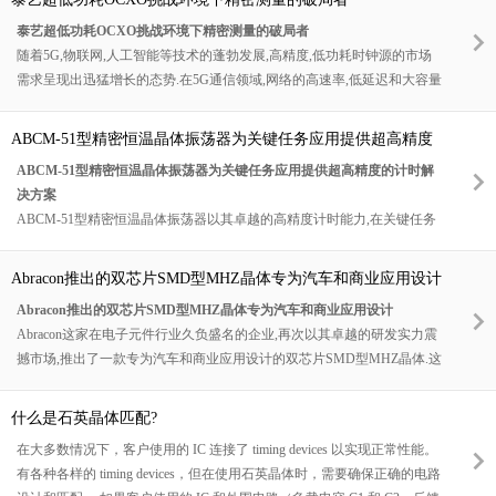
化升级提供强有力的支持,为人们创造更加便捷,高效,智能的生活和工作环
泰艺超低功耗OCXO挑战环境下精密测量的破局者
境.
随着5G,物联网,人工智能等技术的蓬勃发展,高精度,低功耗时钟源的市场
需求呈现出迅猛增长的态势.在5G通信领域,网络的高速率,低延迟和大容量
特性,对基站和终端设备的时钟精度和稳定性提出了极高的要求.未来,随着
5G网络的进一步普及和升级,以及6G技术的研发推进,泰艺超低功耗OCXO
ABCM-51型精密恒温晶体振荡器为关键任务应用提供超高精度
系列将在更广泛的通信场景中发挥关键作用,为高速数据传输和高效通信
的计时解决方案
ABCM-51型精密恒温晶体振荡器为关键任务应用提供超高精度的计时解
提供坚实的时间基准保障.
决方案
ABCM-51型精密恒温晶体振荡器以其卓越的高精度计时能力,在关键任务
应用中展现出无可替代的价值.它不仅是一款计时设备,更是保障各行业系
统稳定运行,推动技术创新发展的重要力量.如果你所在的行业对计时精度
Abracon推出的双芯片SMD型MHZ晶体专为汽车和商业应用设计
有着严苛的要求,无论是通信,金融,科研,还是其他关键领域,ABCM-51都将
Abracon推出的双芯片SMD型MHZ晶体专为汽车和商业应用设计
是你最值得信赖的选择.它将为你的关键任务应用提供坚实可靠的计时保
Abracon这家在电子元件行业久负盛名的企业,再次以其卓越的研发实力震
障,助力你在激烈的市场竞争中脱颖而出,实现更高的目标.选择ABCM-51,
撼市场,推出了一款专为汽车和商业应用设计的双芯片SMD型MHZ晶体.这
就是选择一个稳定,可靠的未来.
一创新产品的问世,无疑为汽车电子和商业电子领域注入了新的活力,有望
解决诸多现有问题,开启全新的应用篇章.
什么是石英晶体匹配?
在大多数情况下，客户使用的 IC 连接了 timing devices 以实现正常性能。
有各种各样的 timing devices，但在使用石英晶体时，需要确保正确的电路