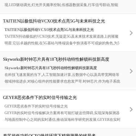
现.LED驱动调光,灯光开关频率控制,传感器数据采集,行车信号联动,智能
易量产的核心优势,彻底革新传统射频前端分立设计方案.
算法运算,多灯光模组协同同步,全部需要高精度频率器件提供稳定时序基
准.AKER安碁深耕车用频率器件领域多年,吃透车载照明系统的工作原理
TAITIEN以极低抖动VCXO技术点亮5G与未来科技之光
与工况需求,以高稳定,低温漂,高抗扰,车规级晶振与振荡器为核心,构建全
TAITIEN以极低抖动VCXO技术点亮5G与未来科技之光
维度智慧照明赋能方案,从底层硬件支撑车载照明智能化升级.
TAITIEN抖动极低的VCXO技术,无疑是5G及未来技术发展道路上的璀璨
明星.它以卓越的性能,在5G基站与终端设备中扮演着不可或缺的角色,为5
G网络的高效运行和用户体验的提升立下了汗马功劳.在物联网,人工智能,
大数据处理和自动驾驶等未来技术领域,TAITIEN的VCXO技术同样展现出
Skyworks新时钟芯片具有18飞秒抖动特性解锁科技新高度
强大的支撑能力,为这些领域的创新发展奠定了坚实的基础.
Skyworks新时钟芯片具有18飞秒抖动特性解锁科技新高度
在科技飞速发展的当下,人工智能加速计算,云数据中心以及高带宽网络等
领域持续进步,对核心组件的性能要求也愈发严苛.时钟芯片,作为电子系统
运行的关键"节拍器",其性能优劣直接影响着整个系统的稳定与高效.Skyw
orks公司重磅推出业界首款单芯片时钟解决方案,其中SKY63104/5/6系列
GEYER恶劣条件下的实时信号传输之光
抖动衰减器与SKY62101时钟发生器展现出的18飞秒(fs)均方根抖动特性,
GEYER恶劣条件下的实时信号传输之光
迅速吸引了行业内外的目光,成为了热议焦点.
GEYER的实时信号传输解决方案将有可能打破这些障碍,实现深海探测器
与地面控制中心之间的实时通信,推动深海科学研究的发展.GEYER在实时
信号传输领域的未来发展充满希望.凭借其不断创新的技术和对市场需求
的敏锐洞察力,GEYER将继续引领行业发展,为各行业的数字化转型和智能
泰艺超低功耗OCXO挑战环境下精密测量的破局者