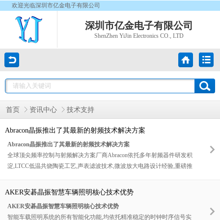
欢迎光临深圳市亿金电子有限公司
深圳市亿金电子有限公司
ShenZhen YiJin Electronics CO., LTD
首页
资讯中心
技术支持
Abracon晶振推出了其最新的射频技术解决方案
Abracon晶振推出了其最新的射频技术解决方案
全球顶尖频率控制与射频解决方案厂商Abracon依托多年射频器件研发积
淀,LTCC低温共烧陶瓷工艺,声表滤波技术,微波放大电路设计经验,重磅推
出全新一代全链路射频技术解决方案.方案整合高精度声表滤波器,超低噪
声射频放大器,高线性宽带射频开关,微型化LTCC芯片天线,超薄FPC柔性天
AKER安碁晶振智慧车辆照明核心技术优势
线五大核心产品矩阵,实现从信号接收,杂波滤除,低噪放大,频段切换,无线
AKER安碁晶振智慧车辆照明核心技术优势
辐射的全链路一体化优化,专为5G/6G通信,卫星GNSS定位,工业物联网,车
智能车载照明系统的所有智能化功能,均依托精准稳定的时钟时序信号实
载无线终端,高精度测距,智能穿戴设备量身打造,以高集成,高性能,高兼容,