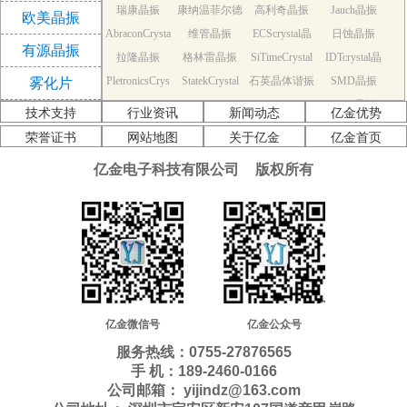
瑞康晶振
康纳温菲尔德
高利奇晶振
Jauch晶振
欧美晶振
AbraconCrysta
维管晶振
晶振
ECScrystal晶
日蚀晶振
有源晶振
拉隆晶振
l晶振
格林雷晶振
SiTimeCrystal
振
IDTcrystal晶
PletronicsCrys
StatekCrystal
石英晶体谐振
晶振
SMD晶振
振
雾化片
KDS Quartz cr
tal晶振
NDK Quartz c
晶振
EPSON Quart
器
AEK晶振
技术支持
行业资讯
新闻动态
亿金优势
AEL晶振
ystal
Cardinal晶振
rystal
Crystek晶振
z crystal
Euroquartz晶
荣誉证书
网站地图
关于亿金
亿金首页
福克斯晶振
Frequency晶
GEYER晶振
ILSI晶振
振
亿金电子科技有限公司
版权所有
KVG晶振
MMDCOMP
振
MtronPTI晶振
QANTEK晶
QuartzCom晶
QuartzChnik
晶振
SUNTSU晶振
Transko晶振
振
WI2WI晶振
振
富士晶振
晶振
MERCURY晶
应达利晶振
韩国三呢晶振
ITTI晶振
ACT晶振
振
Milliren晶振
Lihom晶振
rubyquartz晶
Oscilent晶振
NAKA晶振
SHINSUNG
SMI晶振
振
PDI晶振
AKER晶振
C-TECH晶振
晶振
IQD晶振
Microchip晶
NJR晶振
亿金微信号
亿金公众号
Silicon晶振
Fortiming晶振
CORE晶振
振
NIPPON晶振
服务热线：0755-27876565
NIC晶振
QVS晶振
Bomar晶振
Bliley晶振
手 机：189-2460-0166
GED晶振
FILTRONETI
STD晶振
Q-Tech晶振
公司邮箱： yijindz@163.com