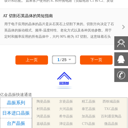
设计和匹配。 如果客户使用的 IC 和外围电路（负载电容 C1 和 C2、反馈
电阻 Rf、阻尼电阻 Rd 设置、走线布线电容）的设计不合适，可能会发生
误动作。石英晶体是一种“无源晶振 ”，不能独立工作。 因此，利用压电
AT 切割石英晶体的简短指南
现象来控制各种电子设备，当电压施加到晶体上时，压电现象会产生应变
用于电子应用的晶体的晶片是从石英石上切割下来的。切割方向决定了石
和振动。 为了通过将压电现象产生的机械振动转换为电信号来获得频
英晶体的振动模式、频率-温度特性、老化方式以及各种其他参数。用于
率，需要一个振荡器电路通过振荡换能器来连续产生频率。
定时和频率应用的所有晶体中，大约 90% 称为 AT 切割。这意味着石头
以距 Z 轴 35° 15' 的角度切割。AT 切割很受欢迎，因为所得晶体的温度特
性。它们可在 -40 °C 至 + 125 °C 的温度下使用，拐点（频率随温度升高
或降低的对称点）为 25 °C。当一批晶体必须表现出相同的特性时，切割
1
/
25
上一页
下一页
角度尤为关键。在这里，行业标准做法是将切割角度指定为 ±15 秒以内
（或 0.0042 度）。有时也可能故意略微改变切割角度，以实现所需的温
度特性变化。与所有电子元件一样，公差非常小的零件比公差较小的零件
成本更高，这主要是因为在更严格的公差下可以实现的产量更加有限。
亿金晶振快速通道
陶瓷晶振
京瓷晶振
精工晶振
西铁城晶振
晶振系列
村田晶振
大河晶振
泰艺晶振
TXC晶振
日本进口晶振
鸿星晶振
希华晶振
加高晶振
百利通亚陶晶
台产晶振
嘉硕晶振
津绽晶振
CTS晶振
微晶晶振
振