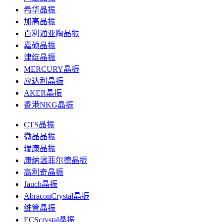
希华晶振
加高晶振
百利通亚陶晶振
嘉硕晶振
津绽晶振
MERCURY晶振
应达利晶振
AKER晶振
香港NKG晶振
CTS晶振
微晶晶振
瑞康晶振
康纳温菲尔德晶振
高利奇晶振
Jauch晶振
AbraconCrystal晶振
维管晶振
ECScrystal晶振