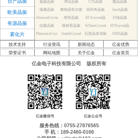
台产晶振
嘉硕晶振
津绽晶振
CTS晶振
微晶晶振
振
瑞康晶振
康纳温菲尔德
高利奇晶振
Jauch晶振
欧美晶振
AbraconCrysta
维管晶振
晶振
ECScrystal晶
日蚀晶振
有源晶振
拉隆晶振
l晶振
格林雷晶振
SiTimeCrystal
振
IDTcrystal晶
PletronicsCrys
StatekCrystal
石英晶体谐振
晶振
SMD晶振
振
雾化片
KDS Quartz cr
tal晶振
NDK Quartz c
晶振
EPSON Quart
器
AEK晶振
技术支持
行业资讯
新闻动态
亿金优势
AEL晶振
ystal
Cardinal晶振
rystal
Crystek晶振
z crystal
Euroquartz晶
荣誉证书
网站地图
关于亿金
亿金首页
福克斯晶振
Frequency晶
GEYER晶振
ILSI晶振
振
亿金电子科技有限公司
版权所有
KVG晶振
MMDCOMP
振
MtronPTI晶振
QANTEK晶
QuartzCom晶
QuartzChnik
晶振
SUNTSU晶振
Transko晶振
振
WI2WI晶振
振
富士晶振
晶振
MERCURY晶
应达利晶振
韩国三呢晶振
ITTI晶振
ACT晶振
振
Milliren晶振
Lihom晶振
rubyquartz晶
Oscilent晶振
NAKA晶振
SHINSUNG
SMI晶振
振
PDI晶振
AKER晶振
C-TECH晶振
晶振
IQD晶振
Microchip晶
NJR晶振
亿金微信号
亿金公众号
Silicon晶振
Fortiming晶振
CORE晶振
振
NIPPON晶振
服务热线：0755-27876565
NIC晶振
QVS晶振
Bomar晶振
Bliley晶振
手 机：189-2460-0166
GED晶振
FILTRONETI
STD晶振
Q-Tech晶振