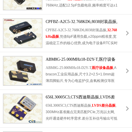
768kHz,适配12.5pF负载电容,频率精度可达±1
稳,品质无保障等痛点.多年行业深耕,凭借靠谱
5PPM,频率稳定性优异,可有效保障设备时钟计
品质,优惠价格,完善服务赢得客户认可,欢迎各
时,数据时序的精准输出.产品采用8.0*3.8mm
大厂商,采购商来电咨询合作:0755-27876565.
CPFBZ-A2C5-32.768KD6,8038封装晶振,
标准8038贴片封装,体积小巧,贴合主流贴片焊
32.768kHz晶振
CPFBZ-A2C5-32.768KD6,8038封装晶振,
32.768
接工艺,适配自动化SMT生产,大幅提升生产效
kHz晶振
,凭借6pF通用负载,±20ppm精准度,宽
率.同时具备宽温工作特性,可在-40℃至+85℃
温稳定工作的核心优势,成为电子设备RTC实时
严苛温度环境下稳定运行,抗老化,抗干扰能力
时钟的核心配套器件.小型化贴片结构精简设备
突出,功耗极低,适配各类低功耗电子设备.深圳
内部空间,盘带包装适配自动化量产产线,有效
市亿金电子作为Raltron品牌正规代理,原装正
ABM8G-25.000MHz18-D2Y-T,医疗设备
提升产品组装效率,降低生产成本.器件低功耗,
品供货,品质可控,全程保障产品性能稳定,欢迎
晶振,Abracon工业应用晶振
ABM8G-25.000MHz18-D2Y-T,
医疗设备晶振
,A
高稳定性的特性,完美适配电池供电,长期待机
各界客户来电咨询选型.
bracon工业应用晶振,尺寸3.2×2.5×1.0mm超
的智能终端设备,可有效改善产品计时不准,待
薄四脚贴片,专为心电监护仪,血氧检测仪等医
机耗电快等问题.
疗设备设计25MHz基准时钟.负载电容18pF,常
温公差±20ppm,全温稳定度±30ppm,工作温域-
656L30005C3,CTS西迪斯晶振,LVDS差
40℃~85℃,病房恒温,消毒高温环境下频漂控制
分有源晶振
656L30005C3,CTS西迪斯晶振,
LVDS差分晶振
,
严格,年老化率仅±3ppm,长期运行数据采样时
300MHz基准频点完美匹配PCIe,万兆以太网,
序无偏差.玻璃真空密封封装绝缘性强,500MΩ
光纤通道硬件时序需求.差分互补信号输出可抵
高绝缘电阻,规避医疗设备电磁干扰,保障生命
消线路共模干扰,长走线时钟信号完整性出色,
体征数据采集精准.支持标准无铅回流焊,卷带
无需额外信号缓冲,简化PCB布线设计.低摆幅L