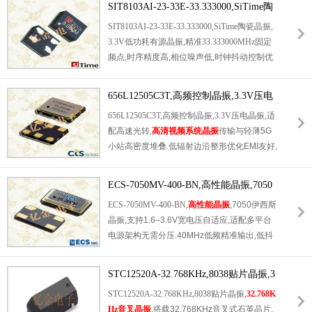
量产适配医用设备自动化产线,适配多参数监护
SIT8103AI-23-33E-33.333000,SiTime陶
VDS架构运行功耗更低,相比LVPECL方案整机
仪,便携式输液控制主板.
瓷晶振,3.3V低功耗有源晶振
SIT8103AI-23-33E-33.333000,SiTime陶瓷晶振,
发热更少,长期7×24小时连续运行老化漂移微
3.3V低功耗有源晶振,精准33.333000MHz固定
弱.陶瓷气密封装隔绝粉尘水汽,机械结构坚固
频点,时序精度高,相位噪声低,时钟抖动控制优
抗震动,适配机架式交换机,工业测试仪器长期
异,可彻底规避高速数据传输,信号运算过程中
值守工况.出厂完成温循,振动,EMC多重可靠性
的时序偏差,数据误码等问题.陶瓷密封封装隔
筛选,批次参数一致性高,符合RoHS无铅环保规
656L12505C3T,高频控制晶振,3.3V压电
热防潮,密封性极佳,全温域频率稳定性出色,无
范,多用于数据中心交换设备,宽带接入网关,高
晶振
656L12505C3T,高频控制晶振,3.3V压电晶振,适
惧高低温交替,湿热环境干扰.器件起振速度快,
速图像采集主板.
配高速光转,
高清视频系统晶振
传输与轻薄5G
运行全程平稳,长期连续工作无频偏,无老化失
小站高密度堆叠.低辐射边沿整形优化EMI友好,
效问题,可靠性远超常规无源晶振与普通有源晶
简化屏蔽滤波成本.功耗温和降低模组温升,编
振.经过多重严苛可靠性测试,品质稳定耐用,适
带SMD高速贴装良率高,轻薄高速数传高频低
配
工业设备晶振
,精密仪器,通信设备等对时序
ECS-7050MV-400-BN,高性能晶振,7050
扰稳定硬时钟优选器件.
精度要求严苛的高端应用场景.
伊西斯晶振
ECS-7050MV-400-BN,
高性能晶振
,7050伊西斯
晶振,支持1.6–3.6V宽电压自适应,适配多平台
电源架构无需分压.40MHz低频精准输出,低抖
动低EMI,抑制数模串扰干扰.-20~+70℃温度频
稳优异,金属气密抗湿抗振,7.0×5.0mm标准SM
STC12520A-32.768KHz,8038贴片晶振,3
D编带高速贴装,PLC传感,低功耗IoT与边缘采
2.768KHz音叉晶振
STC12520A-32.768KHz,8038贴片晶振,
32.768K
集极简免PLL稳定基准源.
Hz音叉晶振
,搭载32.768KHz音叉式石英晶片,