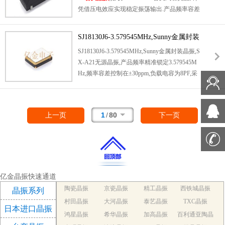
凭借压电效应实现稳定振荡输出.产品频率容差
控制在±20ppm以内,工作温度覆盖-40℃至+8
5℃工业级范围.黑色陶瓷封装兼具优良耐热性
SJ18130J6-3.579545MHz,Sunny金属封装
与抗干扰能力,符合RoHS环保标准,广泛应用于
晶振,SX-A21晶振
SJ18130J6-3.579545MHz,Sunny金属封装晶振,S
手机,平板电脑,电子钟表等消费电子产品,为实
X-A21无源晶振,产品频率精准锁定3.579545M
时时钟(RTC)模块提供精准时间基准,保障设备
Hz,频率容差控制在±30ppm,负载电容为8PF,采
计时功能稳定可靠.
用
2016汽车电子晶振
封装规格(2.0mm×1.6m
m),高度仅0.6mm,4-pad贴片设计适配高密度P
CB布局.符合汽车级AEC-Q200认证标准,可在-
1
/
80
上一页
下一页
40℃至85℃宽温范围稳定工作,能承受30g加速
度振动冲击,专为车载娱乐系统,车身控制模块
(ECU)等恶劣车载环境设计,为设备提供精准时
钟基准.
亿金晶振快速通道
陶瓷晶振
京瓷晶振
精工晶振
西铁城晶振
晶振系列
村田晶振
大河晶振
泰艺晶振
TXC晶振
日本进口晶振
鸿星晶振
希华晶振
加高晶振
百利通亚陶晶