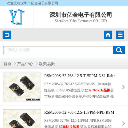
欢迎光临深圳市亿金电子有限公司
深圳市亿金电子有限公司
ShenZhen YiJin Electronics CO., LTD
首页
产品中心
欧美晶振
RSM200S-32.768-12.5-T-5PPM-NS1,Raltr
on拉隆晶振,RSM200S谐振器
RSM200S-32.768-12.5-T-5PPM-NS1,Raltron拉
隆晶振,RSM200S谐振器,该款
32.768kHz晶振
是
市场通用高端时钟谐振器,凭借5PPM高精度,低
功耗,宽温稳定,易贴装等优势,成为工业,民用电
子设备的常用核心配件.我司全系产品100%原
RSM200S-32.768-12.5-15PPM-NPB,RSM
装正品,现货库存充足,支持大小批量采购,交货
200S无源晶振,8038贴片晶振
RSM200S-32.768-12.5-15PPM-NPB,RSM200S
高效快捷.同时提供专业选型咨询,技术答疑,参
无源晶振,
8038贴片晶振
,该晶振标准频率为32.
数匹配等一站式服务,解决客户选型难,货源不