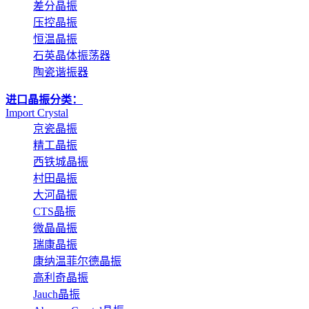
差分晶振
压控晶振
恒温晶振
石英晶体振荡器
陶瓷谐振器
进口晶振分类：
Import Crystal
京瓷晶振
精工晶振
西铁城晶振
村田晶振
大河晶振
CTS晶振
微晶晶振
瑞康晶振
康纳温菲尔德晶振
高利奇晶振
Jauch晶振