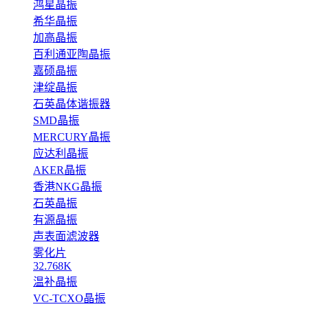
鸿星晶振
希华晶振
加高晶振
百利通亚陶晶振
嘉硕晶振
津绽晶振
石英晶体谐振器
SMD晶振
MERCURY晶振
应达利晶振
AKER晶振
香港NKG晶振
石英晶振
有源晶振
声表面滤波器
雾化片
32.768K
温补晶振
VC-TCXO晶振