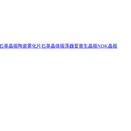
石英晶振
陶瓷雾化片
石英晶体振荡器
爱普生晶振
NDK晶振