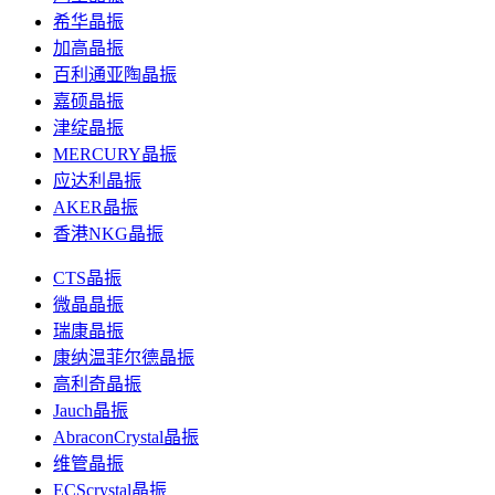
希华晶振
加高晶振
百利通亚陶晶振
嘉硕晶振
津绽晶振
MERCURY晶振
应达利晶振
AKER晶振
香港NKG晶振
CTS晶振
微晶晶振
瑞康晶振
康纳温菲尔德晶振
高利奇晶振
Jauch晶振
AbraconCrystal晶振
维管晶振
ECScrystal晶振