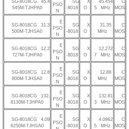
SG-8018CG 45.4
SG
X
45.454
C
PSO
545M-TJHPA0
-8018
O
5 MHz
MOS
N
E
SG-8018CG 31.3
SG
X
31.35
C
PSO
500M-TJHSA0
-8018
O
MHz
MOS
N
E
SG-8018CG 12.2
SG
X
12.272
C
PSO
727M-TJHPA0
-8018
O
7 MHz
MOS
N
E
SG-8018CG 12.8
SG
X
12.88
C
PSO
800M-TJHSA0
-8018
O
MHz
MOS
N
E
SG-8018CG 132.
SG
X
132.81
C
PSO
8130M-TJHPA0
-8018
O
3 MHz
MOS
N
E
SG-8018CG 4.09
SG
X
4.0962
C
PSO
6250M-TJHSA0
-8018
O
5 MHz
MOS
N