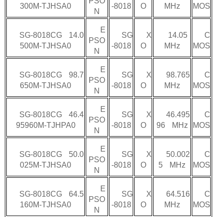
PSO
300M-TJHSA0
-8018
O
MHz
MOS
N
E
SG-8018CG 14.0
SG
X
14.05
C
PSO
500M-TJHSA0
-8018
O
MHz
MOS
N
E
SG-8018CG 98.7
SG
X
98.765
C
PSO
650M-TJHSA0
-8018
O
MHz
MOS
N
E
SG-8018CG 46.4
SG
X
46.495
C
PSO
95960M-TJHPA0
-8018
O
96 MHz
MOS
N
E
SG-8018CG 50.0
SG
X
50.002
C
PSO
025M-TJHSA0
-8018
O
5 MHz
MOS
N
E
SG-8018CG 64.5
SG
X
64.516
C
PSO
160M-TJHSA0
-8018
O
MHz
MOS
N