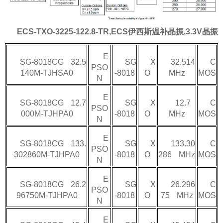
ECS-TXO-3225-122.8-TR,ECS伊西斯温补晶振,3.3V晶振
E
SG-8018CG 32.5
SG
X
32.514
C
PSO
140M-TJHSA0
-8018
O
MHz
MOS
N
E
SG-8018CG 12.7
SG
X
12.7
C
PSO
000M-TJHPA0
-8018
O
MHz
MOS
N
E
SG-8018CG 133.
SG
X
133.30
C
PSO
302860M-TJHPA0
-8018
O
286 MHz
MOS
N
E
SG-8018CG 26.2
SG
X
26.296
C
PSO
96750M-TJHPA0
-8018
O
75 MHz
MOS
N
E