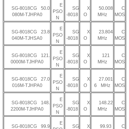
E
SG-8018CG 50.0
SG
X
50.008
C
PSO
080M-TJHPA0
-8018
O
MHz
MOS
N
E
SG-8018CG 23.8
SG
X
23.804
C
PSO
040M-TJHSA0
-8018
O
MHz
MOS
N
E
SG-8018CG 121.
SG
X
121
C
PSO
0000M-TJHPA0
-8018
O
MHz
MOS
N
E
SG-8018CG 27.0
SG
X
27.001
C
PSO
016M-TJHPA0
-8018
O
6 MHz
MOS
N
E
SG-8018CG 148.
SG
X
148.22
C
PSO
2200M-TJHPA0
-8018
O
MHz
MOS
N
E
SG-8018CG 99.9
SG
X
99.93
C