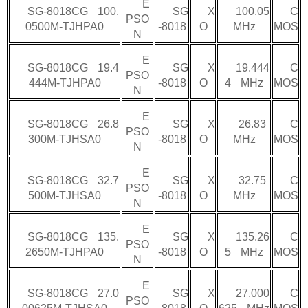
E
SG-8018CG 100.
SG
X
100.05
C
PSO
0500M-TJHPA0
-8018
O
MHz
MOS
N
E
SG-8018CG 19.4
SG
X
19.444
C
PSO
444M-TJHPA0
-8018
O
4 MHz
MOS
N
E
SG-8018CG 26.8
SG
X
26.83
C
PSO
300M-TJHSA0
-8018
O
MHz
MOS
N
E
SG-8018CG 32.7
SG
X
32.75
C
PSO
500M-TJHSA0
-8018
O
MHz
MOS
N
E
SG-8018CG 135.
SG
X
135.26
C
PSO
2650M-TJHPA0
-8018
O
5 MHz
MOS
N
E
SG-8018CG 27.0
SG
X
27.000
C
PSO