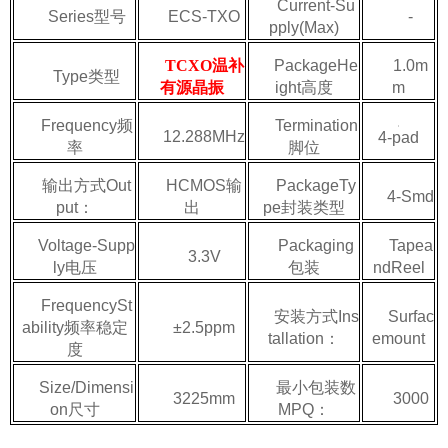
Current-Su
Series型号
ECS-TXO
-
pply(Max)
TCXO温补
PackageHe
1.0m
Type类型
有源晶振
ight高度
m
Frequency频
Termination
12.288MHz
4-pad
率
脚位
输出方式Out
HCMOS输
PackageTy
4-Smd
put：
出
pe封装类型
Voltage-Supp
Packaging
Tapea
3.3V
ly电压
包装
ndReel
FrequencySt
安装方式Ins
Surfac
ability频率稳定
±2.5ppm
tallation：
emount
度
Size/Dimensi
最小包装数
3225mm
3000
on尺寸
MPQ：