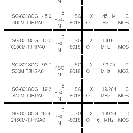
N
E
SG-8018CG 45.0
SG
X
45 M
C
PSO
000M-TJHPA0
-8018
O
Hz
MOS
N
E
SG-8018CG 100.
SG
X
100.01
C
PSO
0100M-TJHPA0
-8018
O
MHz
MOS
N
E
SG-8018CG 93.7
SG
X
93.75
C
PSO
500M-TJHSA0
-8018
O
MHz
MOS
N
E
SG-8018CG 19.2
SG
X
19.284
C
PSO
840M-TJHPA0
-8018
O
MHz
MOS
N
E
SG-8018CG 139.
SG
X
139.24
C
PSO
2460M-TJHSA0
-8018
O
6 MHz
MOS
N