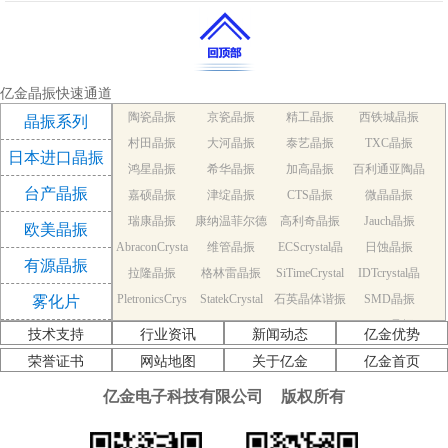
亿金晶振快速通道
陶瓷晶振
京瓷晶振
精工晶振
西铁城晶振
晶振系列
村田晶振
大河晶振
泰艺晶振
TXC晶振
日本进口晶振
鸿星晶振
希华晶振
加高晶振
百利通亚陶晶
台产晶振
嘉硕晶振
津绽晶振
CTS晶振
微晶晶振
振
瑞康晶振
康纳温菲尔德
高利奇晶振
Jauch晶振
欧美晶振
AbraconCrysta
维管晶振
晶振
ECScrystal晶
日蚀晶振
有源晶振
拉隆晶振
l晶振
格林雷晶振
SiTimeCrystal
振
IDTcrystal晶
PletronicsCrys
StatekCrystal
石英晶体谐振
晶振
SMD晶振
振
雾化片
KDS Quartz cr
tal晶振
NDK Quartz c
晶振
EPSON Quart
器
AEK晶振
技术支持
行业资讯
新闻动态
亿金优势
AEL晶振
ystal
Cardinal晶振
rystal
Crystek晶振
z crystal
Euroquartz晶
荣誉证书
网站地图
关于亿金
亿金首页
福克斯晶振
Frequency晶
GEYER晶振
ILSI晶振
振
亿金电子科技有限公司
版权所有
KVG晶振
MMDCOMP
振
MtronPTI晶振
QANTEK晶
QuartzCom晶
QuartzChnik
晶振
SUNTSU晶振
Transko晶振
振