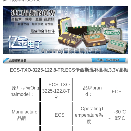
ECS-TXO-3225-122.8-TR,ECS伊西斯温补晶振,3.3V晶振
ECS-TXO-
原厂型号Orig
品牌bran
3225-122.8-T
ECS
inalmodel：
d：
R
OperatingT
Manufacturer
-30°C
ECS
emperature温
品牌
~ 85°C
度