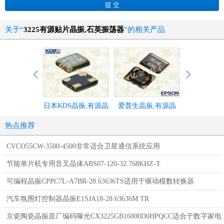
关于“
3225有源贴片晶振,石英振荡器
”的相关产品
日本KDS晶振,有源晶
爱普生晶振,有源晶
KYOCERA
振,DSO321SH晶振,D
振,TG-5035CE晶振
晶振,KC3225
热点推荐
SO321LH晶振
振
CVCO55CW-3500-4500非常适合卫星通信系统应用
节能单片机专用音叉晶体ABS07-120-32.768KHZ-T
可编程晶振CPPC7L-A7BR-28.63636TS适用于驱动模数转换器
汽车氛围灯控制器晶振E1SJA18-28.63636M TR
京瓷陶瓷晶振原厂编码曝光CX3225GB16000D0HPQCC适合于数字家电