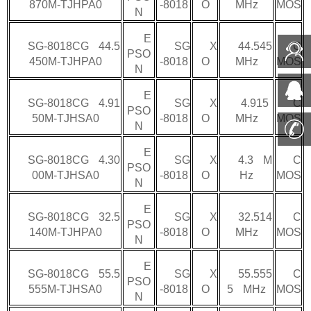
870M-TJHPA0
-8018
O
MHz
MOS
N
E
SG-8018CG 44.5
SG
X
44.545
C
PSO
450M-TJHPA0
-8018
O
MHz
MOS
N
E
SG-8018CG 4.91
SG
X
4.915
C
PSO
50M-TJHSA0
-8018
O
MHz
MOS
N
E
SG-8018CG 4.30
SG
X
4.3 M
C
PSO
00M-TJHSA0
-8018
O
Hz
MOS
N
E
SG-8018CG 32.5
SG
X
32.514
C
PSO
140M-TJHPA0
-8018
O
MHz
MOS
N
E
SG-8018CG 55.5
SG
X
55.555
C
PSO
555M-TJHSA0
-8018
O
5 MHz
MOS
N