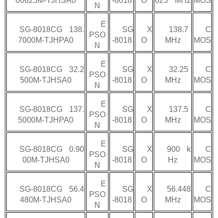
00625M-TJHSA0
-8018
O
625 MHz
MOS
N
E
SG-8018CG 138.
SG
X
138.7
C
PSO
7000M-TJHPA0
-8018
O
MHz
MOS
N
E
SG-8018CG 32.2
SG
X
32.25
C
PSO
500M-TJHSA0
-8018
O
MHz
MOS
N
E
SG-8018CG 137.
SG
X
137.5
C
PSO
5000M-TJHPA0
-8018
O
MHz
MOS
N
E
SG-8018CG 0.90
SG
X
900 k
C
PSO
00M-TJHSA0
-8018
O
Hz
MOS
N
E
SG-8018CG 56.4
SG
X
56.448
C
PSO
480M-TJHSA0
-8018
O
MHz
MOS
N