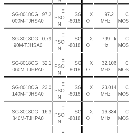
E
SG-8018CG 97.2
SG
X
97.2
C
PSO
000M-TJHSA0
-8018
O
MHz
MOS
N
E
SG-8018CG 0.79
SG
X
799 k
C
PSO
90M-TJHSA0
-8018
O
Hz
MOS
N
E
SG-8018CG 32.1
SG
X
32.106
C
PSO
060M-TJHPA0
-8018
O
MHz
MOS
N
E
SG-8018CG 23.0
SG
X
23.014
C
PSO
140M-TJHSA0
-8018
O
MHz
MOS
N
E
SG-8018CG 16.3
SG
X
16.384
C
PSO
840M-TJHPA0
-8018
O
MHz
MOS
N
E