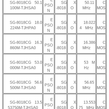
SG-8018CG 50.1
SG
X
50.11
C
PSO
100M-TJHSA0
-8018
O
MHz
MOS
N
E
SG-8018CG 18.0
SG
X
18.022
C
PSO
224M-TJHPA0
-8018
O
4 MHz
MOS
N
E
SG-8018CG 16.3
SG
X
16.386
C
PSO
860M-TJHSA0
-8018
O
MHz
MOS
N
E
SG-8018CG 53.0
SG
X
53 M
C
PSO
000M-TJHSA0
-8018
O
Hz
MOS
N
E
SG-8018CG 56.6
SG
X
56.65
C
PSO
500M-TJHSA0
-8018
O
MHz
MOS
N
E
SG-8018CG 13.5
SG
X
13.553
C
PSO
53750M-TJHSA0
-8018
O
75 MHz
MOS