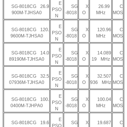
E
SG-8018CG 26.9
SG
X
26.99
C
PSO
900M-TJHSA0
-8018
O
MHz
MOS
N
E
SG-8018CG 120.
SG
X
120.96
C
PSO
9600M-TJHSA0
-8018
O
MHz
MOS
N
E
SG-8018CG 14.0
SG
X
14.089
C
PSO
89190M-TJHSA0
-8018
O
19 MHz
MOS
N
E
SG-8018CG 32.5
SG
X
32.507
C
PSO
07936M-TJHSA0
-8018
O
936 MHz
MOS
N
E
SG-8018CG 100.
SG
X
100.04
C
PSO
0400M-TJHPA0
-8018
O
MHz
MOS
N
E
SG-8018CG 19.6
SG
X
19.687
C
PSO